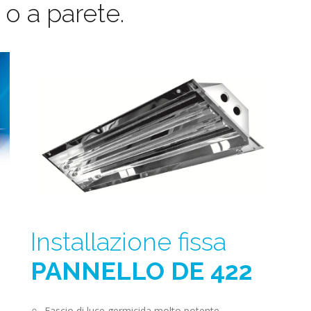
o o a parete.
Installazione fissa
PANNELLO DE 422
Fascio di luce germicida molto potente.