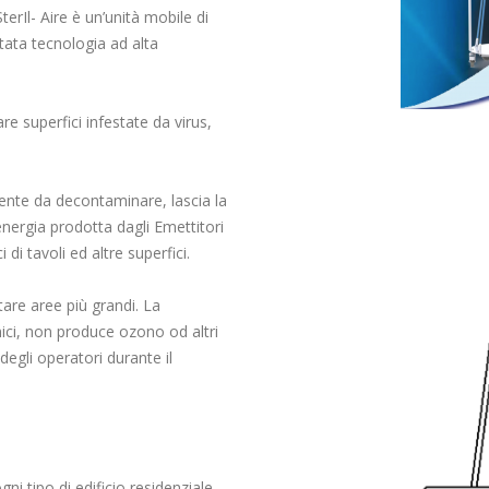
erIl- Aire è un’unità mobile di
ata tecnologia ad alta
 superfici infestate da virus,
biente da decontaminare, lascia la
nergia prodotta dagli Emettitori
di tavoli ed altre superfici.
tare aree più grandi. La
mici, non produce ozono od altri
degli operatori durante il
ni tipo di edificio residenziale,