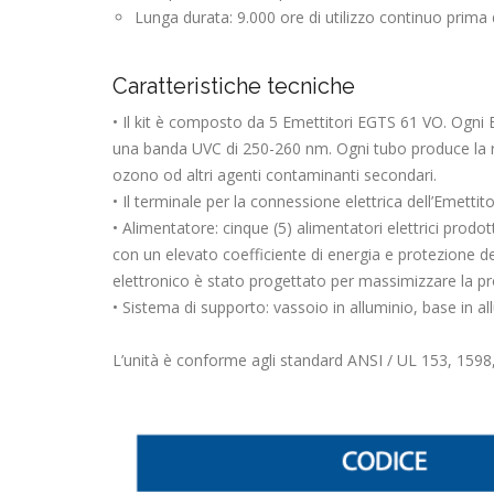
Lunga durata: 9.000 ore di utilizzo continuo prima 
Caratteristiche tecniche
• Il kit è composto da 5 Emettitori EGTS 61 VO. Ogni 
una banda UVC di 250-260 nm. Ogni tubo produce la res
ozono od altri agenti contaminanti secondari.
• Il terminale per la connessione elettrica dell’Emett
• Alimentatore: cinque (5) alimentatori elettrici prodo
con un elevato coefficiente di energia e protezione de
elettronico è stato progettato per massimizzare la produ
• Sistema di supporto: vassoio in alluminio, base in all
L’unità è conforme agli standard ANSI / UL 153, 1598,