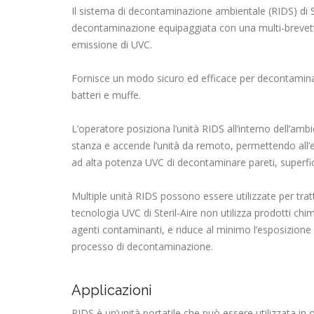
Il sistema di decontaminazione ambientale (RIDS) di St
decontaminazione equipaggiata con una multi-brevett
emissione di UVC.
Fornisce un modo sicuro ed efficace per decontaminare
batteri e muffe.
L’operatore posiziona l’unità RIDS all’interno dell’am
stanza e accende l’unità da remoto, permettendo all’e
ad alta potenza UVC di decontaminare pareti, superfici 
Multiple unità RIDS possono essere utilizzate per trat
tecnologia UVC di Steril-Aire non utilizza prodotti chi
agenti contaminanti, e riduce al minimo l’esposizione 
processo di decontaminazione.
Applicazioni
RIDS è un’unità portatile che può essere utilizzata in og