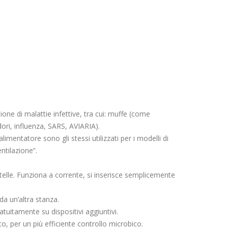
sione di malattie infettive, tra cui: muffe (come
ddori, influenza, SARS, AVIARIA).
imentatore sono gli stessi utilizzati per i modelli di
entilazione”.
rotelle. Funziona a corrente, si inserisce semplicemente
 da un’altra stanza.
uitamente su dispositivi aggiuntivi.
, per un più efficiente controllo microbico.