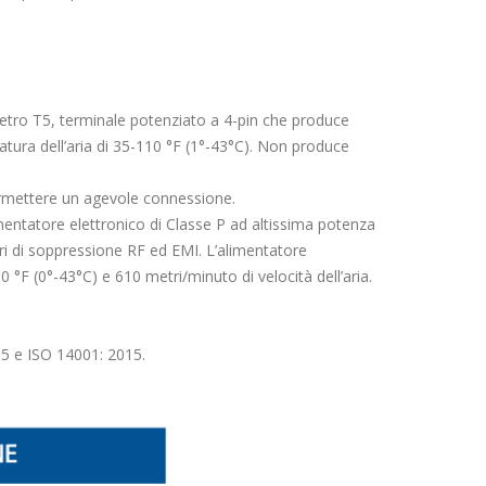
metro T5, terminale potenziato a 4-pin che produce
tura dell’aria di 35-110 °F (1°-43°C). Non produce
permettere un agevole connessione.
limentatore elettronico di Classe P ad altissima potenza
tri di soppressione RF ed EMI. L’alimentatore
0 °F (0°-43°C) e 610 metri/minuto di velocità dell’aria.
15 e ISO 14001: 2015.