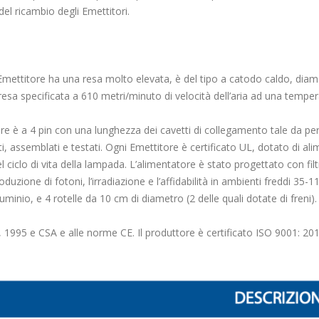
del ricambio degli Emettitori.
Emettitore ha una resa molto elevata, è del tipo a catodo caldo, dia
a specificata a 610 metri/minuto di velocità dell’aria ad una tempera
itore è a 4 pin con una lunghezza dei cavetti di collegamento tale da 
tti, assemblati e testati. Ogni Emettitore è certificato UL, dotato di a
l ciclo di vita della lampada. L’alimentatore è stato progettato con fil
zione di fotoni, l’irradiazione e l’affidabilità in ambienti freddi 35-11
uminio, e 4 rotelle da 10 cm di diametro (2 delle quali dotate di freni).
 1995 e CSA e alle norme CE. Il produttore è certificato ISO 9001: 20