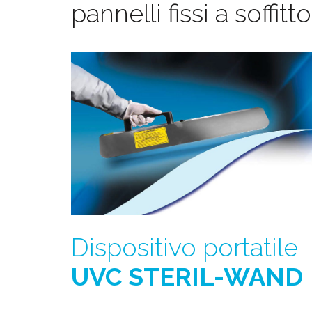
pannelli fissi a soffitt
Dispositivo portatile
UVC STERIL-WAND