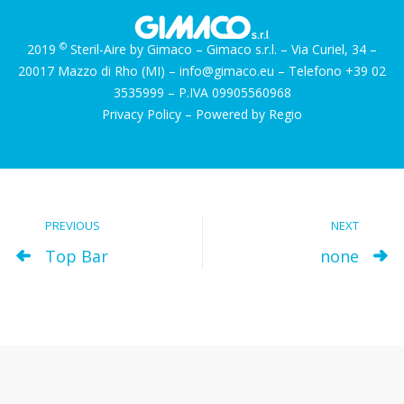
©
2019
Steril-Aire by Gimaco – Gimaco s.r.l. – Via Curiel, 34 –
20017 Mazzo di Rho (MI) – info@gimaco.eu – Telefono +39 02
3535999 – P.IVA 09905560968
Privacy Policy
– Powered by Regio
PREVIOUS
NEXT
Top Bar
none