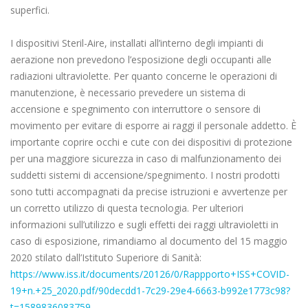
superfici.
I dispositivi Steril-Aire, installati all’interno degli impianti di
aerazione non prevedono l’esposizione degli occupanti alle
radiazioni ultraviolette. Per quanto concerne le operazioni di
manutenzione, è necessario prevedere un sistema di
accensione e spegnimento con interruttore o sensore di
movimento per evitare di esporre ai raggi il personale addetto. È
importante coprire occhi e cute con dei dispositivi di protezione
per una maggiore sicurezza in caso di malfunzionamento dei
suddetti sistemi di accensione/spegnimento. I nostri prodotti
sono tutti accompagnati da precise istruzioni e avvertenze per
un corretto utilizzo di questa tecnologia. Per ulteriori
informazioni sull’utilizzo e sugli effetti dei raggi ultravioletti in
caso di esposizione, rimandiamo al documento del 15 maggio
2020 stilato dall’Istituto Superiore di Sanità:
https://www.iss.it/documents/20126/0/Rappporto+ISS+COVID-
19+n.+25_2020.pdf/90decdd1-7c29-29e4-6663-b992e1773c98?
t=1589836083759