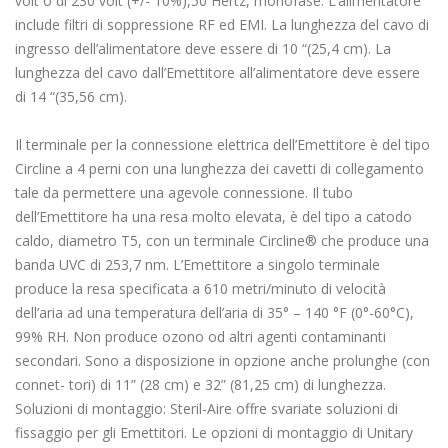
volt o di 230 volt (+/- 10%),50 Hertz, monofase. L’alimentatore
include filtri di soppressione RF ed EMI. La lunghezza del cavo di
ingresso dell’alimentatore deve essere di 10 “(25,4 cm). La
lunghezza del cavo dall’Emettitore all’alimentatore deve essere
di 14 “(35,56 cm).
Il terminale per la connessione elettrica dell’Emettitore è del tipo
Circline a 4 perni con una lunghezza dei cavetti di collegamento
tale da permettere una agevole connessione. Il tubo
dell’Emettitore ha una resa molto elevata, è del tipo a catodo
caldo, diametro T5, con un terminale Circline® che produce una
banda UVC di 253,7 nm. L’Emettitore a singolo terminale
produce la resa specificata a 610 metri/minuto di velocità
dell’aria ad una temperatura dell’aria di 35° – 140 °F (0°-60°C),
99% RH. Non produce ozono od altri agenti contaminanti
secondari. Sono a disposizione in opzione anche prolunghe (con
connet- tori) di 11” (28 cm) e 32” (81,25 cm) di lunghezza.
Soluzioni di montaggio: Steril-Aire offre svariate soluzioni di
fissaggio per gli Emettitori. Le opzioni di montaggio di Unitary