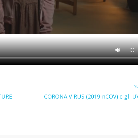
N
TURE
CORONA VIRUS (2019-nCOV) e gli U