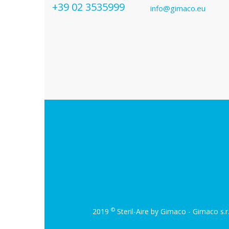
+39 02 3535999
info@gimaco.eu
©
2019
Steril-Aire by Gimaco - Gimaco s.r