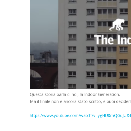
Questa storia parla di noi, la Indoor Generation.
Ma il finale non è ancora stato scritto, e puoi deciderl
https://www.youtube.com/watch?v=ygHU0mQGuJU&f