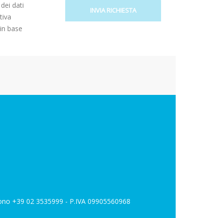
dei dati
tiva
t in base
lefono +39 02 3535999 - P.IVA 09905560968